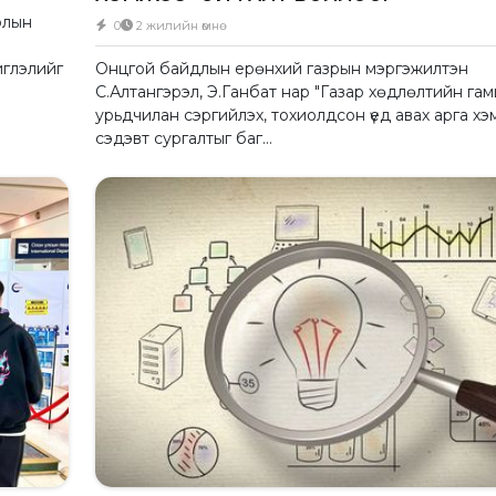
олын
0
2 жилийн өмнө
иглэлийг
Онцгой байдлын ерөнхий газрын мэргэжилтэн
С.Алтангэрэл, Э.Ганбат нар "Газар хөдлөлтийн га
урьдчилан сэргийлэх, тохиолдсон үед авах арга хэ
сэдэвт сургалтыг баг...