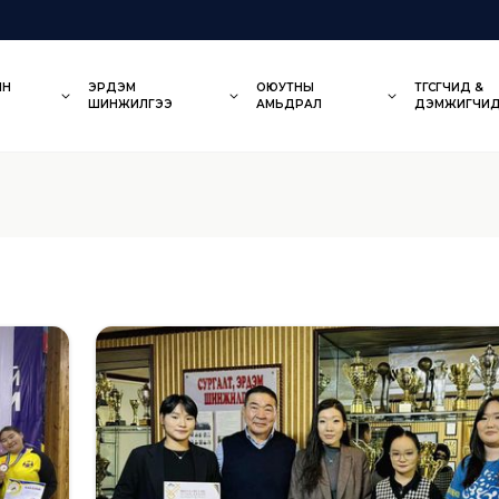
ЫН
ЭРДЭМ
ОЮУТНЫ
ТӨГСӨГЧИД &
ШИНЖИЛГЭЭ
АМЬДРАЛ
ДЭМЖИГЧИ