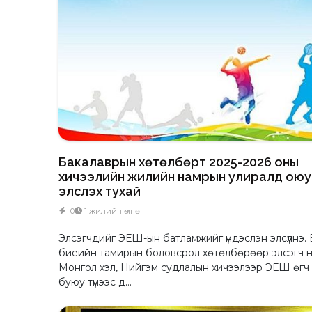
Бакалаврын хөтөлбөрт 2025-2026 оны
хичээлийн жилийн намрын улиралд оюу
элсүүлэх тухай
0
1 жилийн өмнө
Элсэгчдийг ЭЕШ-ын батламжийг үндэслэн элсүүлнэ. 
биеийн тамирын боловсрол хөтөлбөрөөр элсэгч н
Монгол хэл, Нийгэм судлалын хичээлээр ЭЕШ өгч
буюу түүнээс д...