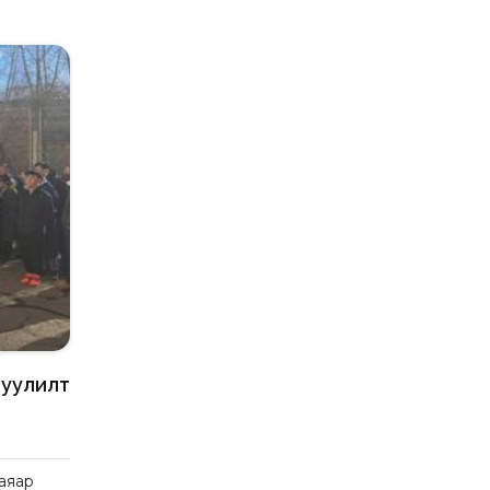
гуулилт
аяар