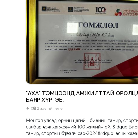
"АХА" ТЭМЦЭЭНД АМЖИЛТТАЙ ОРОЛЦ
БАЯР ХҮРГЭЕ.
0
2 жилийн өмнө
Монгол улсад орчин цагийн биеийн тамир, спорт
салбар үүсэж хөгжсөний 100 жилийн ой, &ldquo;Би
тамир, спортын бүтээлч сар-2024&rdquo; аяны хүрэ