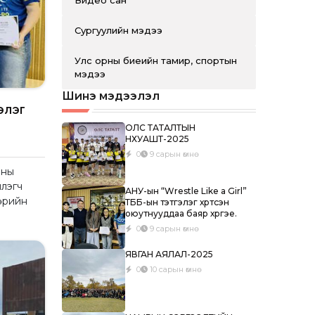
Видео сан
Сургуулийн мэдээ
Улс орны биеийн тамир, спортын
мэдээ
Шинэ мэдээлэл
элэг
ОЛС ТАТАЛТЫН
НХУАШТ-2025
0
9 сарын өмнө
аны
ллэгч
АНУ-ын “Wrestle Like a Girl”
бөрийн
ТББ-ын тэтгэлэг хүртсэн
оюутнууддаа баяр хүргэе.
0
9 сарын өмнө
ЯВГАН АЯЛАЛ-2025
0
10 сарын өмнө