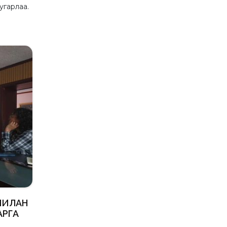
угарлаа.
ЧИЛАН
АРГА