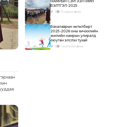
НАМРЫН СЭРГЭЭЛТИЙН
БЭЛТГЭЛ-2025
0
11 сарын өмнө
Бакалаврын хөтөлбөрт
2025-2026 оны хичээлийн
жилийн намрын улиралд
оюутан элсүүлэх тухай
0
1 жилийн өмнө
гэрхаан
рын
нууддаа