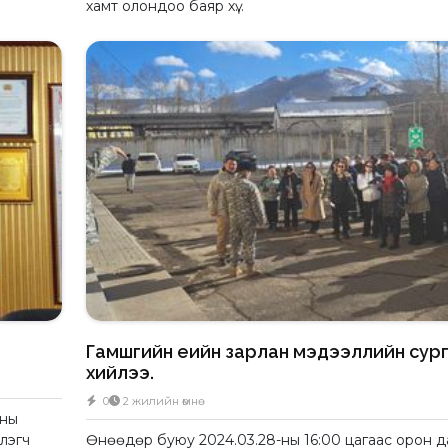
хамт олондоо баяр хү...
Гамшгийн үеийн зарлан мэдээллийн сур
хийлээ.
0
2 жилийн өмнө
аны
лэгч
Өнөөдөр буюу 2024.03.28-ны 16:00 цагаас орон д