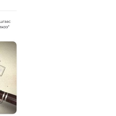
мшгаас
мжээ"