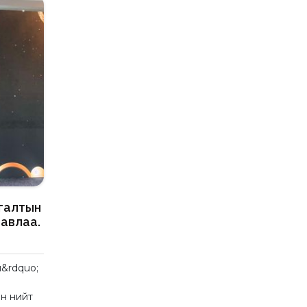
галтын
авлаа.
&rdquo;
йн нийт