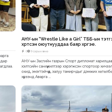
АНУ-ын “Wrestle Like a Girl” ТББ-ын тэтг
хүртсэн оюутнууддаа баяр хүргэе.
0
9 сарын өмнө
варга
өдөр
АНУ-ын Засгийн газрын Спорт дипломат харилца
агдлаа.
хэлтсийн санхүүжилтээр хэрэгжсэн спортоор хичээ
охид, эмэгтэйчүүд, залуу тамирчдыг дэмжих хөтөл
хүрээнд Аварга ...