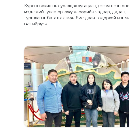
Курсын ажил нь суралцах хугацаанд эзэмшсэн он
мэдлэгийг улам өргөжүүлэн өөрийн чадвар, дадал,
туршлагыг бататгах, мөн бие даан тодорхой нэг ч
гүнзгийрүүлэн ...