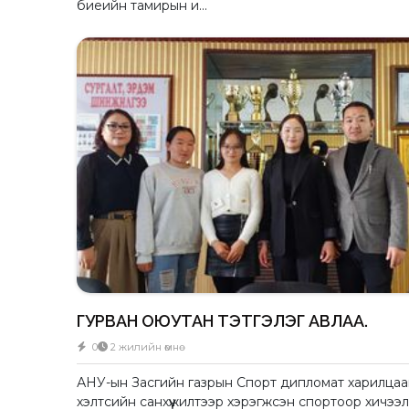
биеийн тамирын и...
ГУРВАН ОЮУТАН ТЭТГЭЛЭГ АВЛАА.
0
2 жилийн өмнө
АНУ-ын Засгийн газрын Спорт дипломат харилца
хэлтсийн санхүүжилтээр хэрэгжсэн спортоор хичээл