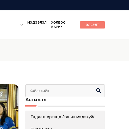
МЭДЭЭЛЭЛ
ХОЛБОО
ЭЛСЭЛТ
Д
БАРИХ
Ангилал
Гадаад ертөнцөөр /танин мэдэхүй/