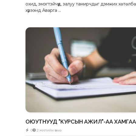
охид, эмэгтэйчүүд, залуу тамирчдыг дэмжих хөтөлб
хүрээнд Аварга ...
ОЮУТНУУД "КУРСЫН АЖИЛ"-АА ХАМГАА
0
2 жилийн өмнө