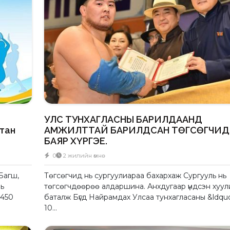
УЛС ТУНХАГЛАСНЫ БАРИЛДААНД
тан
АМЖИЛТТАЙ БАРИЛДСАН ТӨГСӨГЧИ
БАЯР ХҮРГЭЕ.
0
2 жилийн өмнө
Багш,
Төгсөгчид нь сургуулиараа бахархаж Сургууль нь
ь
төгсөгчдөөрөө алдаршина. Анхдугаар үндсэн хуул
 450
баталж Бүгд Найрамдах Улсаа тунхагласаны &ldqu
10...