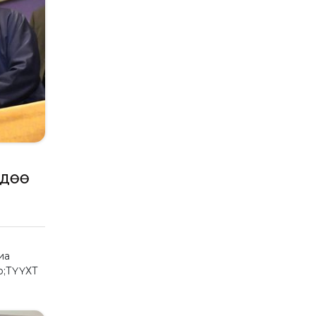
ДДӨӨ
иа
o;ТҮҮХТ