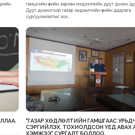
өрийн
гамшгийн үеийн зарлан мэдээллийн дуут дохио ду
Дуут дохиогоор газар хөдлөлтийн үеийн дадлага
сургуулилалтыг зох...
ЛЛАА.
"ГАЗАР ХӨДЛӨЛТИЙН ГАМШГААС УРЬД
СЭРГИЙЛЭХ, ТОХИОЛДСОН ҮЕД АВАХ 
ХЭМЖЭЭ" СУРГАЛТ БОЛЛОО.