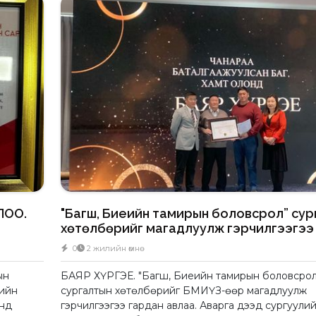
ЛОО.
"Багш, Биеийн тамирын боловсрол” сур
хөтөлбөрийг магадлуулж гэрчилгээгээ 
0
2 жилийн өмнө
ын
БАЯР ХҮРГЭЕ. "Багш, Биеийн тамирын боловсрол
еийн
сургалтын хөтөлбөрийг БМИҮЗ-өөр магадлуулж
энд
гэрчилгээгээ гардан авлаа. Аварга дээд сургуули