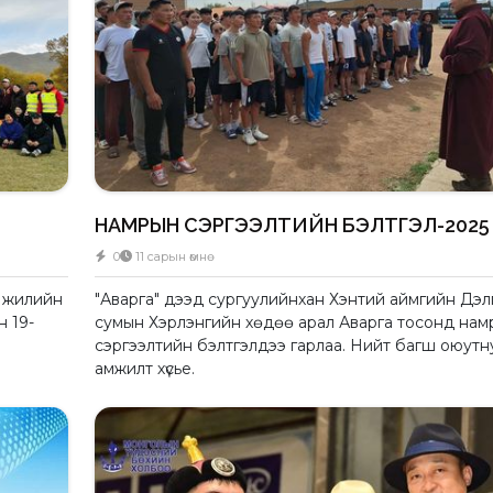
НАМРЫН СЭРГЭЭЛТИЙН БЭЛТГЭЛ-2025
0
11 сарын өмнө
н жилийн
"Аварга" дээд сургуулийнхан Хэнтий аймгийн Дэл
н 19-
сумын Хэрлэнгийн хөдөө арал Аварга тосонд нам
сэргээлтийн бэлтгэлдээ гарлаа. Нийт багш оюут
амжилт хүсье.