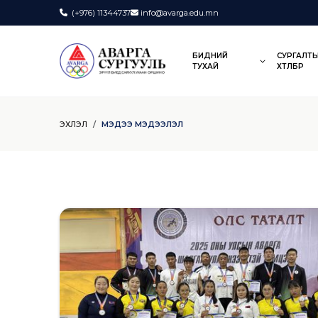
(+976)
11344737
info@avarga.edu.mn
БИДНИЙ
СУРГАЛТ
ТУХАЙ
ХӨТӨЛБӨР
ЭХЛЭЛ
МЭДЭЭ МЭДЭЭЛЭЛ