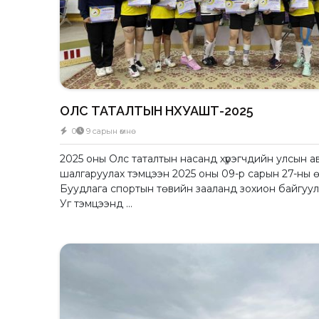
ОЛС ТАТАЛТЫН НХУАШТ-2025
0
9 сарын өмнө
2025 оны Олс таталтын насанд хүрэгчдийн улсын а
шалгаруулах тэмцээн 2025 оны 09-р сарын 27-ны 
Буудлага спортын төвийн зааланд зохион байгуул
Уг тэмцээнд ...